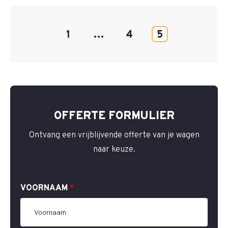
1
…
4
5
OFFERTE FORMULIER
Ontvang een vrijblijvende offerte van je wagen
naar keuze.
VOORNAAM
*
Alter