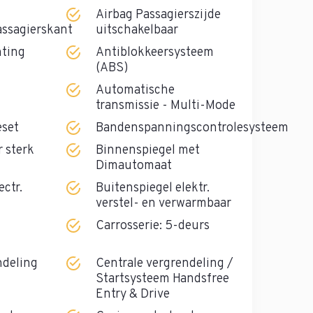
Airbag Passagierszijde
ssagierskant
uitschakelbaar
hting
Antiblokkeersysteem
(ABS)
Automatische
transmissie - Multi-Mode
eset
Bandenspanningscontrolesysteem
r sterk
Binnenspiegel met
Dimautomaat
ectr.
Buitenspiegel elektr.
verstel- en verwarmbaar
Carrosserie: 5-deurs
ndeling
Centrale vergrendeling /
Startsysteem Handsfree
Entry & Drive