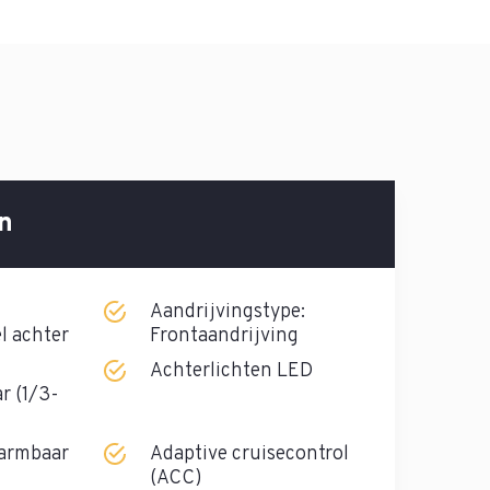
n
Aandrijvingstype:
l achter
Frontaandrijving
Achterlichten LED
r (1/3-
warmbaar
Adaptive cruisecontrol
(ACC)