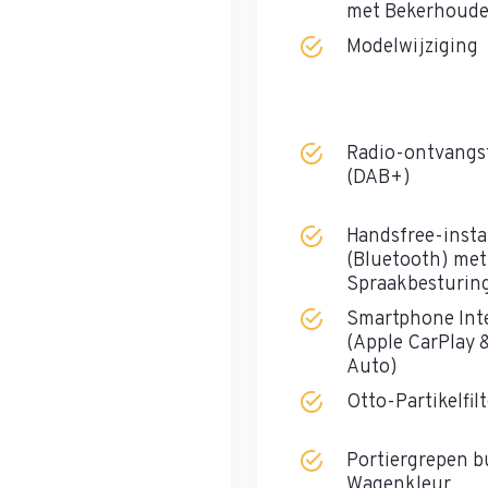
met Bekerhoude
Modelwijziging
Radio-ontvangst
(DAB+)
Handsfree-instal
(Bluetooth) met
Spraakbesturin
Smartphone Int
(Apple CarPlay 
Auto)
Otto-Partikelfil
Portiergrepen b
Wagenkleur