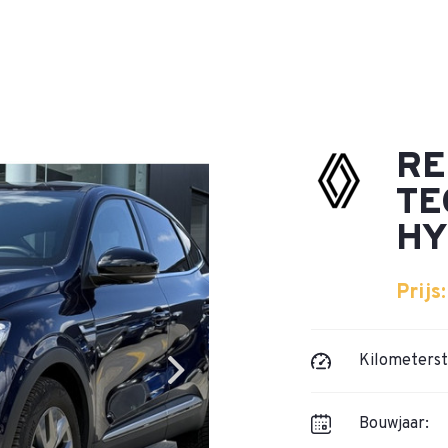
RE
TE
HY
Prijs
Kilometerst
Bouwjaar: