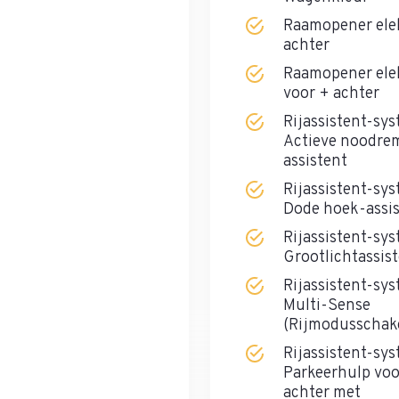
Raamopener ele
achter
Raamopener ele
voor + achter
Rijassistent-sy
Actieve noodre
assistent
Rijassistent-sy
Dode hoek-assi
Rijassistent-sy
Grootlichtassis
Rijassistent-sy
Multi-Sense
(Rijmodusschak
Rijassistent-sy
Parkeerhulp voo
achter met