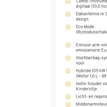
Combi-instrum
digitaal (10,0 In
Dakantenne in S
design
Eco Mode
(Rijmodusschak
Emissie-arm vo
emissienorm Eu
Hoofdairbag-sy
voor
Hybride 105 kW 
(Motor 1,6 L - 6
Isofix-houder v
Kinderzitje
Licht- en regen
Middenarmsteun