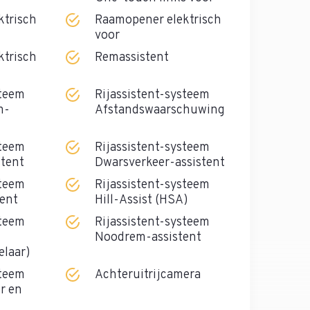
ktrisch
Raamopener elektrisch
voor
ktrisch
Remassistent
steem
Rijassistent-systeem
m-
Afstandswaarschuwing
steem
Rijassistent-systeem
stent
Dwarsverkeer-assistent
steem
Rijassistent-systeem
tent
Hill-Assist (HSA)
steem
Rijassistent-systeem
Noodrem-assistent
elaar)
steem
Achteruitrijcamera
r en