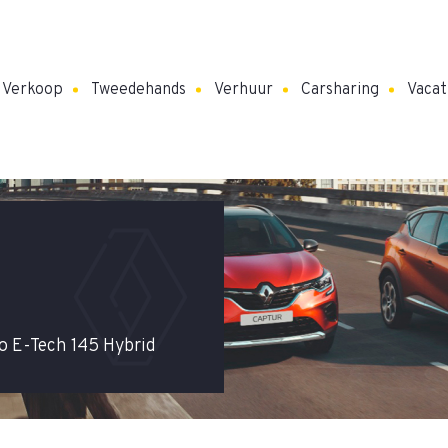
Verkoop
Tweedehands
Verhuur
Carsharing
Vacat
S
o E-Tech 145 Hybrid